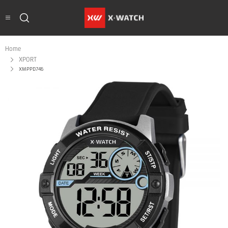
Home
XPORT
XMPPD746