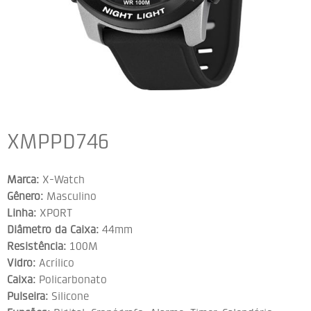
XMPPD746
Marca:
X-Watch
Gênero:
Masculino
Linha:
XPORT
Diâmetro da Caixa:
44mm
Resistência:
100M
Vidro:
Acrílico
Caixa:
Policarbonato
Pulseira:
Silicone