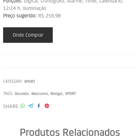
Funções:
Digital, Cronógrafo, Alarme, Timer, Calendário,
12/24 h, Iluminação
Preço sugerido:
R$ 259,98
Onde Comprar
CATEGORY:
XPORT
TAGS:
,
,
,
Dourado
Masculino
Relógio
XPORT
SHARE
Produtos Relacionados