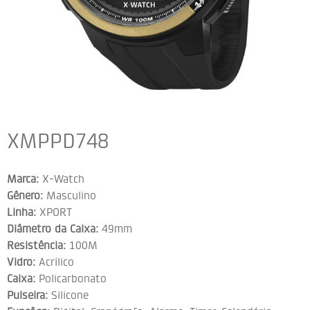
XMPPD748
Marca:
X-Watch
Gênero:
Masculino
Linha:
XPORT
Diâmetro da Caixa:
49mm
Resistência:
100M
Vidro:
Acrílico
Caixa:
Policarbonato
Pulseira:
Silicone