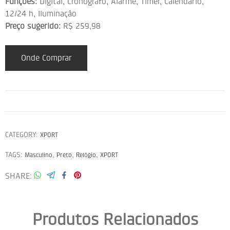
Funções:
Digital, Cronógrafo, Alarme, Timer, Calendário,
12/24 h, Iluminação
Preço sugerido:
R$ 259,98
Onde Comprar
CATEGORY:
XPORT
TAGS:
,
,
,
Masculino
Preto
Relógio
XPORT
SHARE
Produtos Relacionados