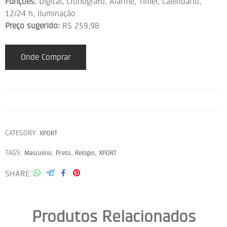
Funções:
Digital, Cronógrafo, Alarme, Timer, Calendário,
12/24 h, Iluminação
Preço sugerido:
R$ 259,98
Onde Comprar
CATEGORY:
XPORT
TAGS:
,
,
,
Masculino
Preto
Relógio
XPORT
SHARE
Produtos Relacionados