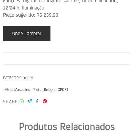
Funções:
Digital, Cronógrafo, Alarme, Timer, Calendário,
12/24 h, Iluminação
Preço sugerido:
R$ 259,98
Onde Comprar
CATEGORY:
XPORT
TAGS:
,
,
,
Masculino
Preto
Relógio
XPORT
SHARE
Produtos Relacionados