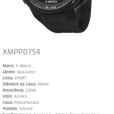
XMPPD754
Marca:
X-Watch
Gênero:
Masculino
Linha:
XPORT
Diâmetro da Caixa:
49mm
Resistência:
100M
Vidro:
Acrílico
Caixa:
Policarbonato
Pulseira:
Silicone