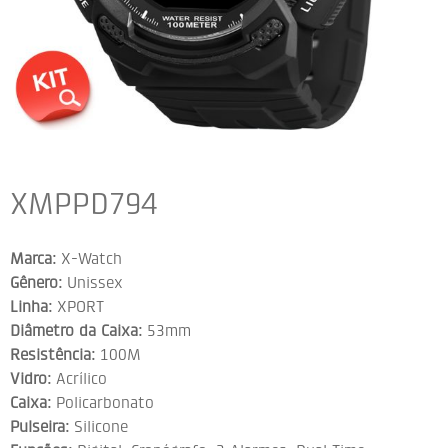
XMPPD794
Marca:
X-Watch
Gênero:
Unissex
Linha:
XPORT
Diâmetro da Caixa:
53mm
Resistência:
100M
Vidro:
Acrílico
Caixa:
Policarbonato
Pulseira:
Silicone