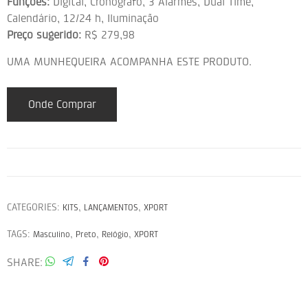
Funções:
Digital, Cronógrafo, 3 Alarmes, Dual Time,
Calendário, 12/24 h, Iluminação
Preço sugerido:
R$ 279,98
UMA MUNHEQUEIRA ACOMPANHA ESTE PRODUTO.
Onde Comprar
CATEGORIES:
,
,
KITS
LANÇAMENTOS
XPORT
TAGS:
,
,
,
Masculino
Preto
Relógio
XPORT
SHARE