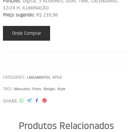
Funções:
Digital, 3 ALARMES, DUAL TIME, CALENDÁRIO,
12/24 H, ILUMINAÇÃO
Preço sugerido:
R$ 239,98
Onde Comprar
CATEGORIES:
,
LANÇAMENTOS
XTYLE
TAGS:
,
,
,
Masculino
Preto
Relógio
Xtyle
SHARE
Produtos Relacionados