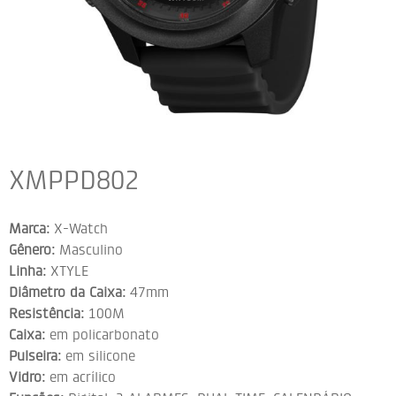
XMPPD802
Marca:
X-Watch
Gênero:
Masculino
Linha:
XTYLE
Diâmetro da Caixa:
47mm
Resistência:
100M
Caixa:
em policarbonato
Pulseira:
em silicone
Vidro:
em acrílico