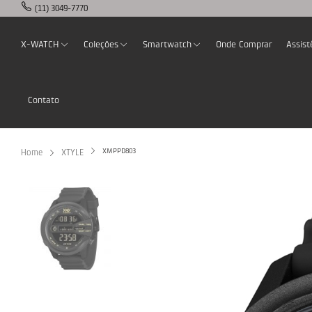
(11) 3049-7770
X-WATCH
Coleções
Smartwatch
Onde Comprar
Assist
Contato
XMPPD803
Home
XTYLE