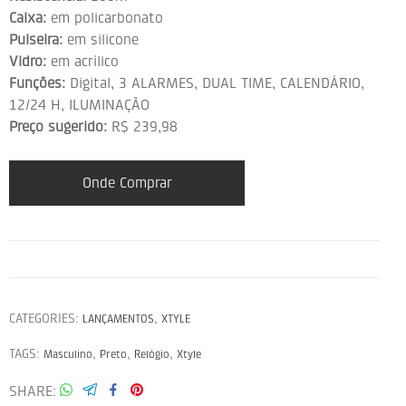
Caixa:
em policarbonato
Pulseira:
em silicone
Vidro:
em acrílico
Funções:
Digital, 3 ALARMES, DUAL TIME, CALENDÁRIO,
12/24 H, ILUMINAÇÃO
Preço sugerido:
R$ 239,98
Onde Comprar
CATEGORIES:
,
LANÇAMENTOS
XTYLE
TAGS:
,
,
,
Masculino
Preto
Relógio
Xtyle
SHARE