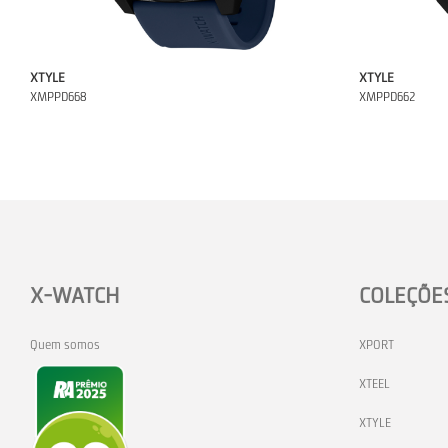
XTYLE
XTYLE
XMPPD668
XMPPD662
X-WATCH
COLEÇÕE
Quem somos
XPORT
XTEEL
XTYLE