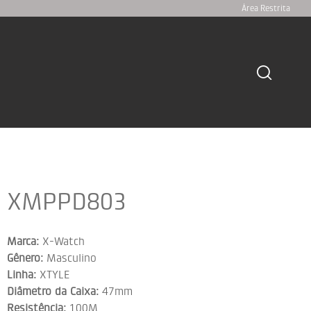
Área Restrita
XMPPD803
Marca:
X-Watch
Gênero:
Masculino
Linha:
XTYLE
Diâmetro da Caixa:
47mm
Resistência:
100M