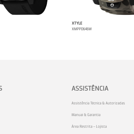
XTYLE
XMPPD646W
S
ASSISTÊNCIA
Assistência Técnica & Autorizadas
Manual & Garantia
Área Restrita – Lojista