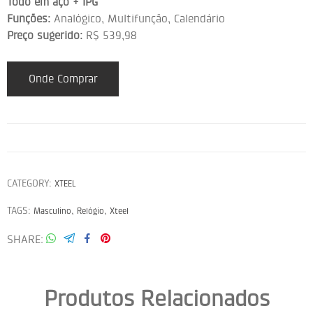
Todo em aço + IPG
Funções:
Analógico, Multifunção, Calendário
Preço sugerido:
R$ 539,98
Onde Comprar
CATEGORY:
XTEEL
TAGS:
,
,
Masculino
Relógio
Xteel
SHARE
Produtos Relacionados