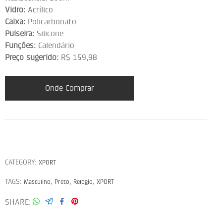
Vidro:
Acrílico
Caixa:
Policarbonato
Pulseira:
Silicone
Funções:
Calendário
Preço sugerido:
R$ 159,98
Onde Comprar
CATEGORY:
XPORT
TAGS:
,
,
,
Masculino
Preto
Relógio
XPORT
SHARE