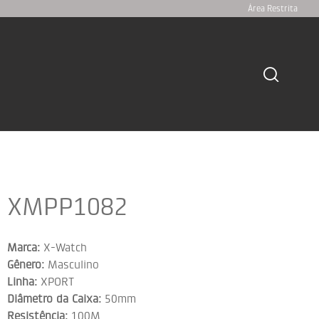
Área Restrita
XMPP1082
Marca:
X-Watch
Gênero:
Masculino
Linha:
XPORT
Diâmetro da Caixa:
50mm
Resistência:
100M