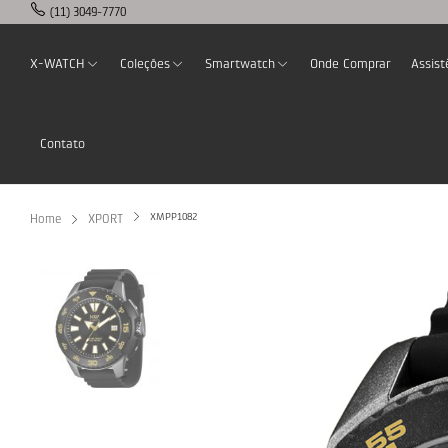
(11) 3049-7770
X-WATCH
Coleções
Smartwatch
Onde Comprar
Assist
Contato
XMPP1082
Home
XPORT