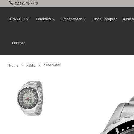
(11) 3049-7770
X-WATCH
Coleções
Smartwatch
Onde Comprar
Assist
Contato
XMSSA008W
Home
XTEEL