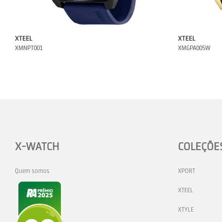
XTEEL
XTEEL
XMNPT001
XMGPA005W
X-WATCH
COLEÇÕE
Quem somos
XPORT
XTEEL
XTYLE