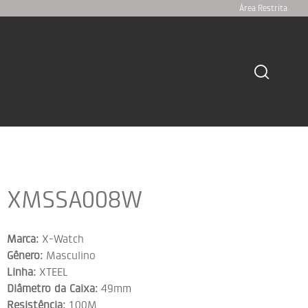
Área Restrita
XMSSA008W
Marca:
X-Watch
Gênero:
Masculino
Linha:
XTEEL
Diâmetro da Caixa:
49mm
Resistência:
100M