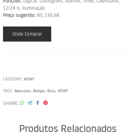
Funções:
Digital, Cronógrafo, Alarme, Timer, Calendário,
12/24 h, Iluminação
Preço sugerido:
R$ 239,98
Onde Comprar
CATEGORY:
XPORT
TAGS:
,
,
,
Masculino
Relógio
Rosa
XPORT
SHARE
Produtos Relacionados