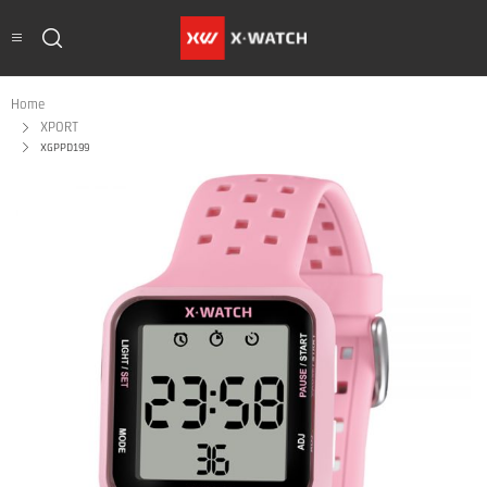
Home
XPORT
XGPPD199