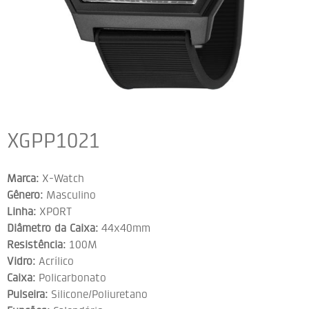
XGPP1021
Marca:
X-Watch
Gênero:
Masculino
Linha:
XPORT
Diâmetro da Caixa:
44x40mm
Resistência:
100M
Vidro:
Acrílico
Caixa:
Policarbonato
Pulseira:
Silicone/Poliuretano