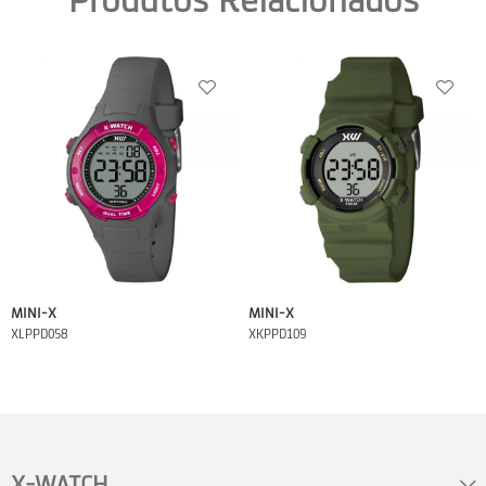
Produtos Relacionados
MINI-X
MINI-X
XLPPD058
XKPPD109
X-WATCH