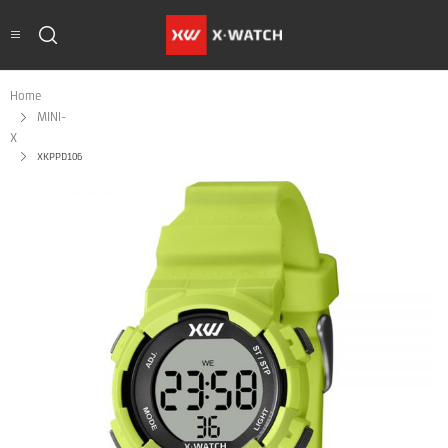
Home
MINI-
X
XKPPD106