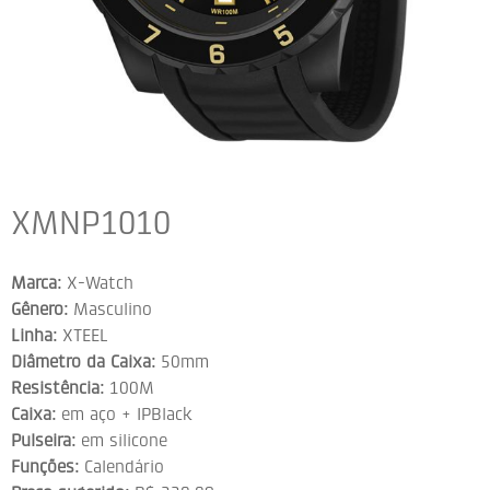
XMNP1010
Marca:
X-Watch
Gênero:
Masculino
Linha:
XTEEL
Diâmetro da Caixa:
50mm
Resistência:
100M
Caixa:
em aço + IPBlack
Pulseira:
em silicone
Funções:
Calendário