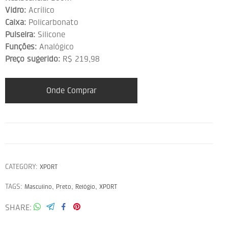
Vidro:
Acrílico
Caixa:
Policarbonato
Pulseira:
Silicone
Funções:
Analógico
Preço sugerido:
R$ 219,98
Onde Comprar
CATEGORY:
XPORT
TAGS:
,
,
,
Masculino
Preto
Relógio
XPORT
SHARE