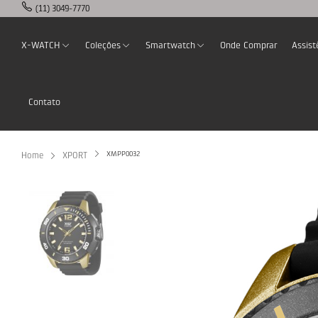
(11) 3049-7770
X-WATCH
Coleções
Smartwatch
Onde Comprar
Assist
Contato
XMPP0032
Home
XPORT