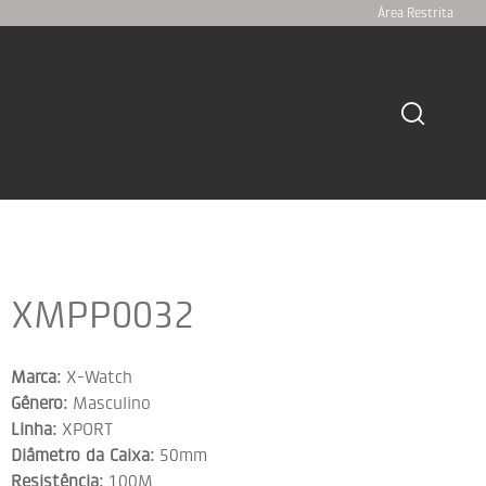
Área Restrita
XMPP0032
Marca:
X-Watch
Gênero:
Masculino
Linha:
XPORT
Diâmetro da Caixa:
50mm
Resistência:
100M