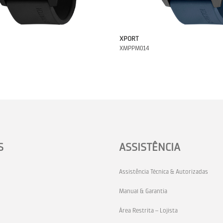
XPORT
XMPPM014
S
ASSISTÊNCIA
Assistência Técnica & Autorizadas
Manual & Garantia
Área Restrita – Lojista