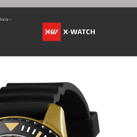
ência