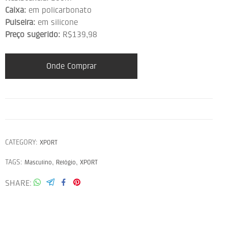
Caixa:
em policarbonato
Pulseira:
em silicone
Preço sugerido:
R$139,98
Onde Comprar
CATEGORY:
XPORT
TAGS:
,
,
Masculino
Relógio
XPORT
SHARE