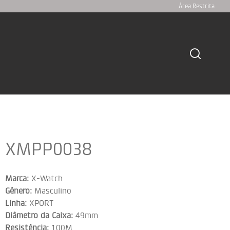
Área Restrita
XMPP0038
Marca:
X-Watch
Gênero:
Masculino
Linha:
XPORT
Diâmetro da Caixa:
49mm
Resistência:
100M