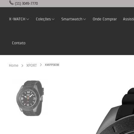
(11) 3049-7770
X-WATCH
Coleções
Smartwatch
Onde Comprar
Assist
Contato
XMPP0038
Home
XPORT