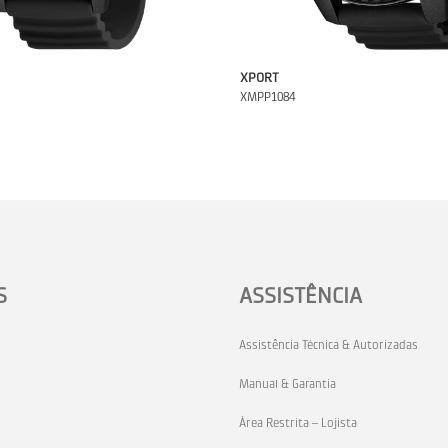
XPORT
XMPP1084
S
ASSISTÊNCIA
Assistência Técnica & Autorizadas
Manual & Garantia
Área Restrita – Lojista