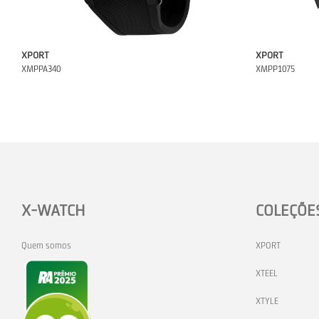
XPORT
XPORT
XMPPA340
XMPP1075
X-WATCH
COLEÇÕE
Quem somos
XPORT
XTEEL
XTYLE