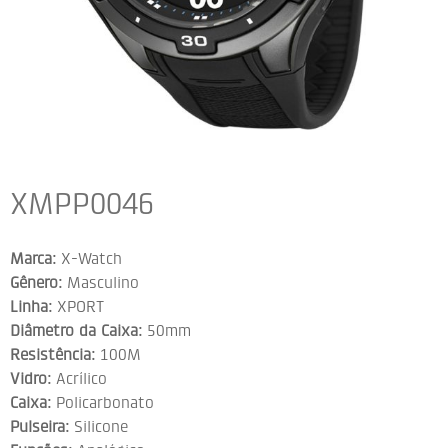
XMPP0046
Marca:
X-Watch
Gênero:
Masculino
Linha:
XPORT
Diâmetro da Caixa:
50mm
Resistência:
100M
Vidro:
Acrílico
Caixa:
Policarbonato
Pulseira:
Silicone