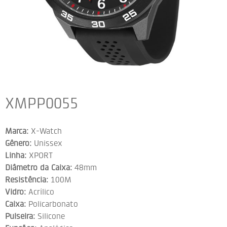
XMPP0055
Marca:
X-Watch
Gênero:
Unissex
Linha:
XPORT
Diâmetro da Caixa:
48mm
Resistência:
100M
Vidro:
Acrílico
Caixa:
Policarbonato
Pulseira:
Silicone