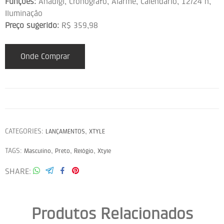
Funções:
Anadigi, Cronógrafo, Alarme, Calendário, 12/24 h,
Iluminação
Preço sugerido:
R$ 359,98
Onde Comprar
CATEGORIES:
,
LANÇAMENTOS
XTYLE
TAGS:
,
,
,
Masculino
Preto
Relógio
Xtyle
SHARE
Produtos Relacionados