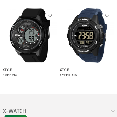
XTYLE
XTYLE
XMPPD667
XMPPD530W
X-WATCH