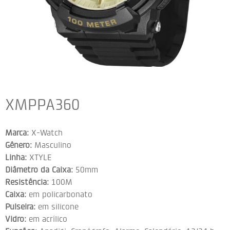
XMPPA360
Marca:
X-Watch
Gênero:
Masculino
Linha:
XTYLE
Diâmetro da Caixa:
50mm
Resistência:
100M
Caixa:
em policarbonato
Pulseira:
em silicone
Vidro:
em acrílico