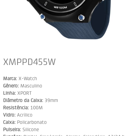
XMPPD455W
Marca:
X-Watch
Gênero:
Masculino
Linha:
XPORT
Diâmetro da Caixa:
39mm
Resistência:
100M
Vidro:
Acrílico
Caixa:
Policarbonato
Pulseira:
Silicone