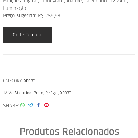
Funções:
Digital, Cronógrafo, Alarme, Calendário, 12/24 h,
Iluminação
Preço sugerido:
R$ 259,98
Onde Comprar
CATEGORY:
XPORT
TAGS:
,
,
,
Masculino
Preto
Relógio
XPORT
SHARE
Produtos Relacionados