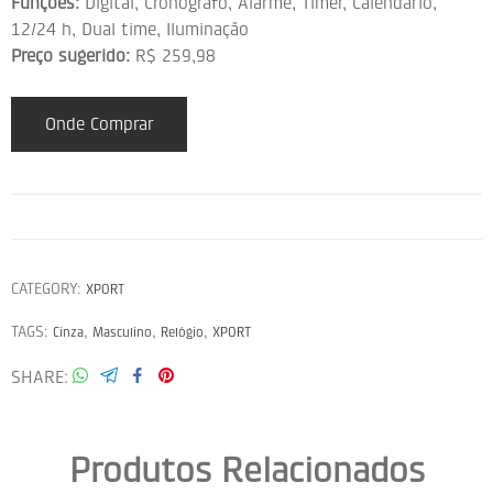
Funções:
Digital, Cronógrafo, Alarme, Timer, Calendário,
12/24 h, Dual time, Iluminação
Preço sugerido:
R$ 259,98
Onde Comprar
CATEGORY:
XPORT
TAGS:
,
,
,
Cinza
Masculino
Relógio
XPORT
SHARE
Produtos Relacionados