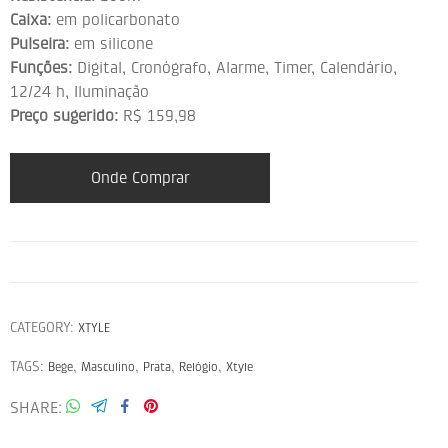
Caixa:
em policarbonato
Pulseira:
em silicone
Funções:
Digital, Cronógrafo, Alarme, Timer, Calendário,
12/24 h, Iluminação
Preço sugerido:
R$ 159,98
Onde Comprar
CATEGORY:
XTYLE
TAGS:
,
,
,
,
Bege
Masculino
Prata
Relógio
Xtyle
SHARE