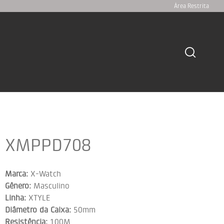
Área Restrita
XMPPD708
Marca:
X-Watch
Gênero:
Masculino
Linha:
XTYLE
Diâmetro da Caixa:
50mm
Resistência:
100M