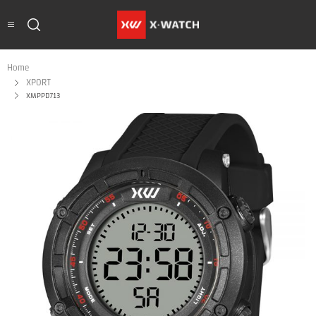
Home
XPORT
XMPPD713