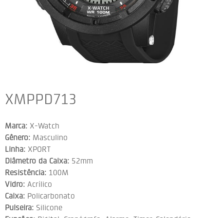
XMPPD713
Marca:
X-Watch
Gênero:
Masculino
Linha:
XPORT
Diâmetro da Caixa:
52mm
Resistência:
100M
Vidro:
Acrílico
Caixa:
Policarbonato
Pulseira:
Silicone