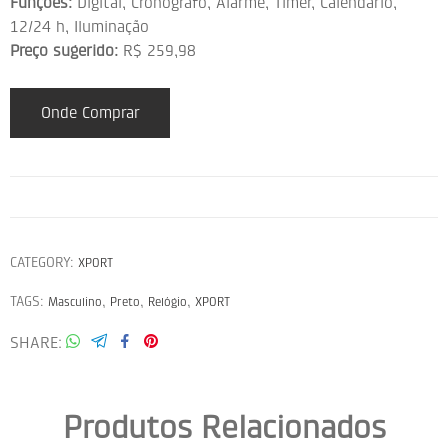
Funções:
Digital, Cronógrafo, Alarme, Timer, Calendário,
12/24 h, Iluminação
Preço sugerido:
R$ 259,98
Onde Comprar
CATEGORY:
XPORT
TAGS:
,
,
,
Masculino
Preto
Relógio
XPORT
SHARE
Produtos Relacionados