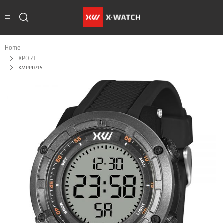
Home
XPORT
XMPPD715