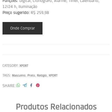
Funções:
Digital, Cronógrafo, Alarme, Timer, Calendário,
12/24 h, Iluminação
Preço sugerido:
R$ 259,98
Onde Comprar
CATEGORY:
XPORT
TAGS:
,
,
,
Masculino
Preto
Relógio
XPORT
SHARE
Produtos Relacionados