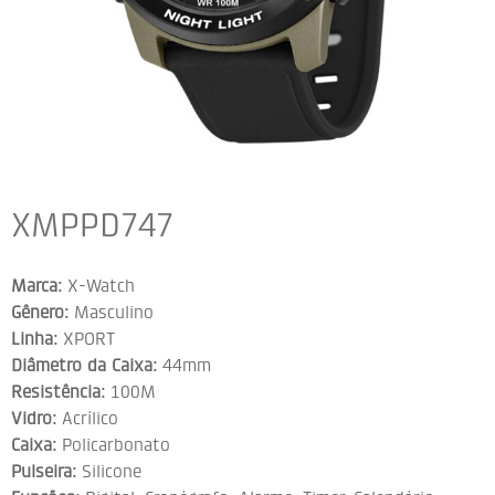
XMPPD747
Marca:
X-Watch
Gênero:
Masculino
Linha:
XPORT
Diâmetro da Caixa:
44mm
Resistência:
100M
Vidro:
Acrílico
Caixa:
Policarbonato
Pulseira:
Silicone