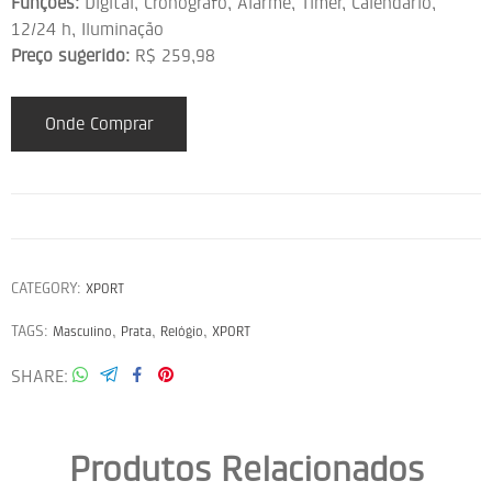
Funções:
Digital, Cronógrafo, Alarme, Timer, Calendário,
12/24 h, Iluminação
Preço sugerido:
R$ 259,98
Onde Comprar
CATEGORY:
XPORT
TAGS:
,
,
,
Masculino
Prata
Relógio
XPORT
SHARE
Produtos Relacionados