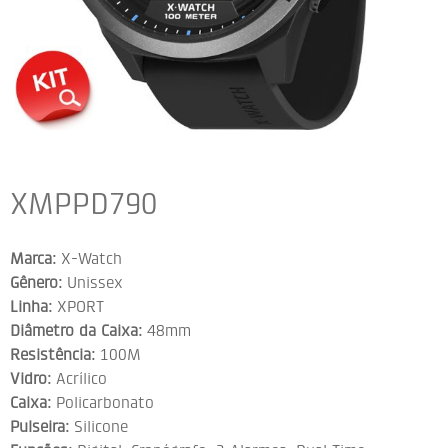
XMPPD790
Marca:
X-Watch
Gênero:
Unissex
Linha:
XPORT
Diâmetro da Caixa:
48mm
Resistência:
100M
Vidro:
Acrílico
Caixa:
Policarbonato
Pulseira:
Silicone