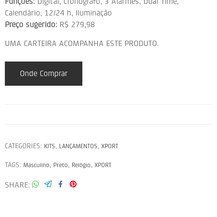
Funções:
Digital, Cronógrafo, 3 Alarmes, Dual Time,
Calendário, 12/24 h, Iluminação
Preço sugerido:
R$ 279,98
UMA CARTEIRA ACOMPANHA ESTE PRODUTO.
Onde Comprar
CATEGORIES:
,
,
KITS
LANÇAMENTOS
XPORT
TAGS:
,
,
,
Masculino
Preto
Relógio
XPORT
SHARE