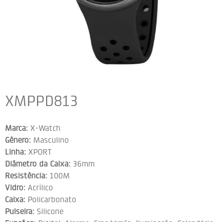
XMPPD813
Marca:
X-Watch
Gênero:
Masculino
Linha:
XPORT
Diâmetro da Caixa:
36mm
Resistência:
100M
Vidro:
Acrílico
Caixa:
Policarbonato
Pulseira:
Silicone