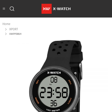
Home
XPORT
XMPPD814