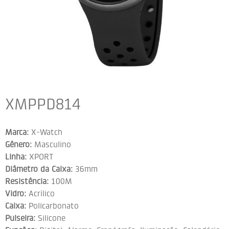
XMPPD814
Marca:
X-Watch
Gênero:
Masculino
Linha:
XPORT
Diâmetro da Caixa:
36mm
Resistência:
100M
Vidro:
Acrílico
Caixa:
Policarbonato
Pulseira:
Silicone