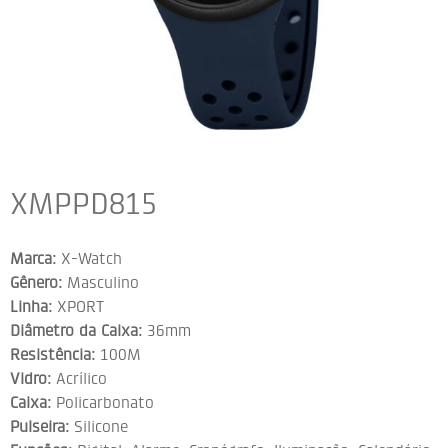
XMPPD815
Marca:
X-Watch
Gênero:
Masculino
Linha:
XPORT
Diâmetro da Caixa:
36mm
Resistência:
100M
Vidro:
Acrílico
Caixa:
Policarbonato
Pulseira:
Silicone