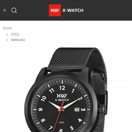
Home
XTEEL
XMNS1011