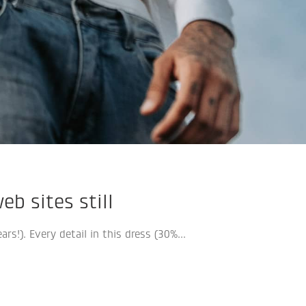
b sites still
rs!). Every detail in this dress (30%...