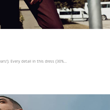
rs!). Every detail in this dress (30%...