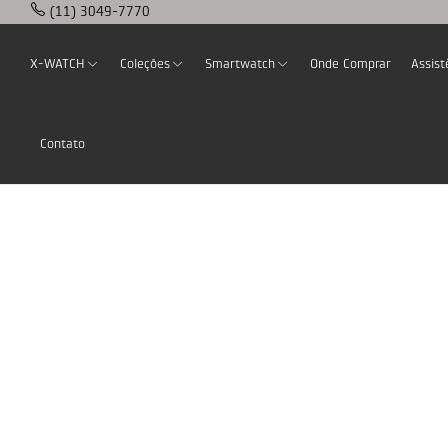
(11) 3049-7770
X-WATCH
Coleções
Smartwatch
Onde Comprar
Assist
Contato
Home
Author: @Webadmin