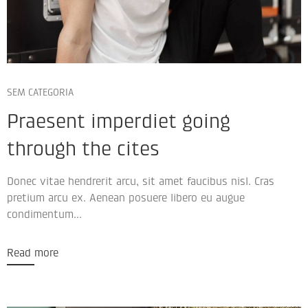
SEM CATEGORIA
Praesent imperdiet going
through the cites
Donec vitae hendrerit arcu, sit amet faucibus nisl. Cras
pretium arcu ex. Aenean posuere libero eu augue
condimentum...
Read more